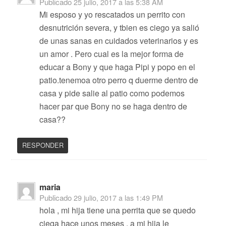
Publicado
25 julio, 2017 a las 5:38 AM
Mi esposo y yo rescatados un perrito con
desnutrición severa, y tbien es ciego ya salió
de unas sanas en cuidados veterinarios y es
un amor . Pero cual es la mejor forma de
educar a Bony y que haga Pipi y popo en el
patio.tenemoa otro perro q duerme dentro de
casa y pide salie al patio como podemos
hacer par que Bony no se haga dentro de
casa??
RESPONDER
maria
Publicado
29 julio, 2017 a las 1:49 PM
hola , mi hija tiene una perrita que se quedo
ciega hace unos meses , a mi hija le