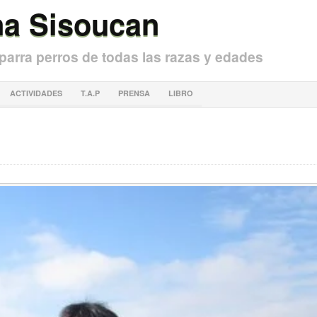
na Sisoucan
arra perros de todas las razas y edades
ACTIVIDADES
T.A.P
PRENSA
LIBRO