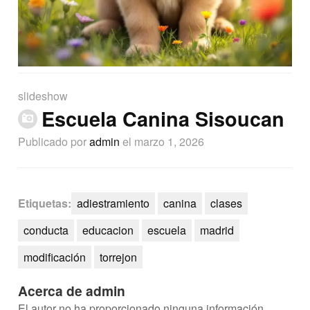
slideshow
Escuela Canina Sisoucan
Publicado por
admin
el marzo 1, 2026
Etiquetas:
adiestramiento
canina
clases
conducta
educacion
escuela
madrid
modificación
torrejon
Acerca de admin
El autor no ha proporcionado ninguna información.